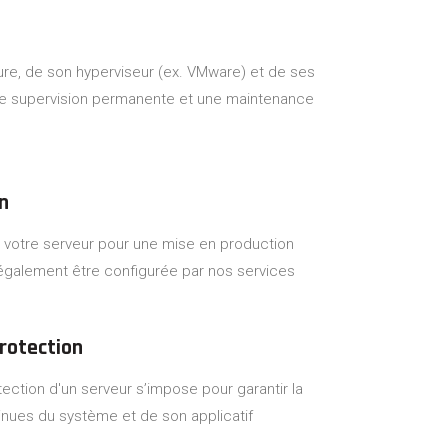
ure, de son hyperviseur (ex. VMware) et de ses
e supervision permanente et une maintenance
on
 de votre serveur pour une mise en production
 également être configurée par nos services
rotection
tection d'un serveur s’impose pour garantir la
tinues du système et de son applicatif