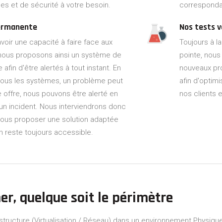
s et de sécurité à votre besoin.
correspondan
permanente
Nos tests v
avoir une capacité à faire face aux
Toujours à l
, nous proposons ainsi un système de
pointe, nou
fin d'être alertés à tout instant. En
nouveaux pr
ous les systèmes, un problème peut
afin d'optim
e offre, nous pouvons être alerté en
nos clients e
un incident. Nous interviendrons donc
vous proposer une solution adaptée
on reste toujours accessible.
er,
quelque soit le périmètre
structure (Virtualisation / Réseau) dans un environnement Physique