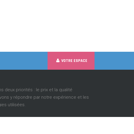
VOTRE ESPACE
 deux priorités : le prix et la qualité
ons y répondre par notre expérience et les
es utilisées.