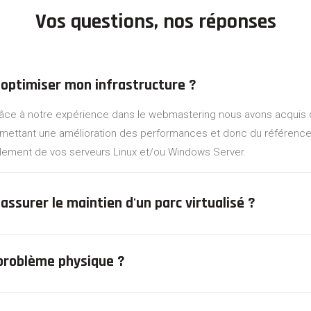
Vos questions, nos réponses
optimiser mon infrastructure ?
râce à notre expérience dans le webmastering nous avons acquis
mettant une amélioration des performances et donc du référence
alement de vos serveurs Linux et/ou Windows Server.
ssurer le maintien d'un parc virtualisé ?
étant spécialiste de l'hébergement virtualisé et de l'infogéranc
 problème physique ?
tenir votre SI en condition opérationnelle sous les environnements 
ou OpenVZ/Virtuozzo. Nous pouvons également maintenir votre H
rsions Firmwares de façon à garantir la compatibilité avec la cou