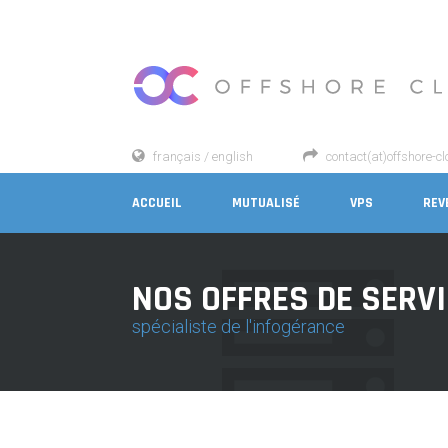
français / english
contact(at)offshore-c
ACCUEIL
MUTUALISÉ
VPS
REV
NOS OFFRES DE SERV
spécialiste de l'infogérance