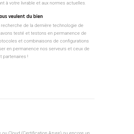
t à votre livrable et aux normes actuelles.
ous veulent du bien
a recherche de la dernière technologie de
s avons testé et testons en permanence de
otocoles et combinaisons de configurations
iser en permanence nos serveurs et ceux de
t partenaires !
 ou Cloud (Certification Azure) ou encore un