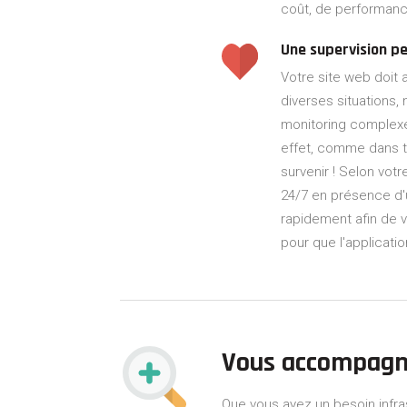
coût, de performance
Une supervision 
Votre site web doit 
diverses situations
monitoring complexe a
effet, comme dans t
survenir ! Selon votr
24/7 en présence d'
rapidement afin de 
pour que l'applicati
Vous accompagn
Que vous ayez un besoin infra