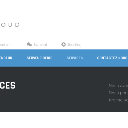
loud.com
live chat
ticketing
ENDEUR
SERVEUR DÉDIÉ
SERVICES
CONTACTEZ NOUS
ICES
Nous avons
Nous pouv
technologi