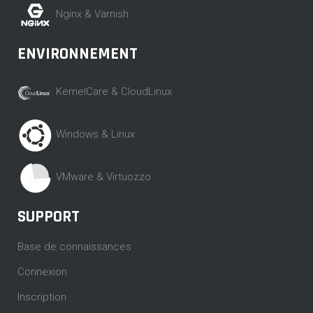
Nginx & Varnish
ENVIRONNEMENT
KernelCare & CloudLinux
Windows & Linux
VMware & Virtuozzo
SUPPORT
Base de connaissances
Connexion
Inscription