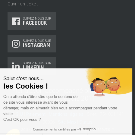
Ouvrir un ticket
SUIVEZ NOUS SUR
FACEBOOK
SUIVEZ NOUS SUR
INSTAGRAM
SUIVEZ NOUS SUR
LINKEDIN
Salut c'est nous...
les Cookies !
Fier d'avoir accompagné plus de
5 000
On a attendu d'être sûrs que le contenu de
clients depuis 2011
ce site vous intéresse avant de vous
déranger, mais on aimerait bien vous accompagner pendant votre
visite...
C.G.U
|
Paiement
|
Mentions légales
| Siret : 754 061 141
C'est OK pour vous ?
00026 |
Site Map
|
Status
TM
Consentements certifiés par
2011 - 2026 OFFSHORE CLOUD | TOUS DROITS RÉSERVÉS