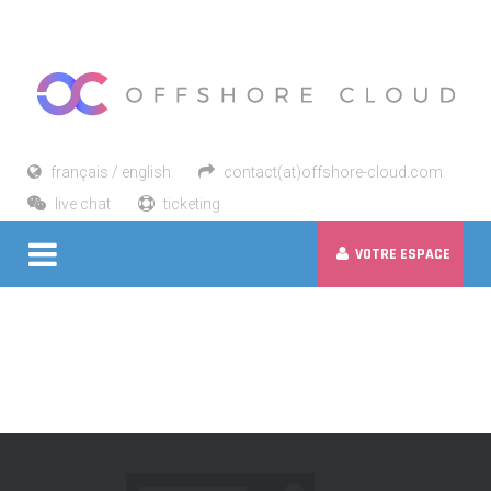
français / english
contact(at)offshore-cloud.com
live chat
ticketing
VOTRE ESPACE