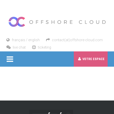
français / english
contact(at)offshore-cloud.com
live chat
ticketing
VOTRE ESPACE