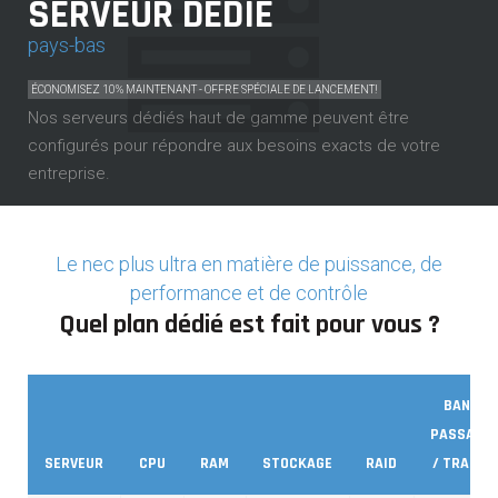
SERVEUR DÉDIÉ
pays-bas
ÉCONOMISEZ 10% MAINTENANT - OFFRE SPÉCIALE DE LANCEMENT!
Nos serveurs dédiés haut de gamme peuvent être
configurés pour répondre aux besoins exacts de votre
entreprise.
NOS OFFRES
Le nec plus ultra en matière de puissance, de
performance et de contrôle
Quel plan dédié est fait pour vous ?
BANDE
PASSANT
SERVEUR
CPU
RAM
STOCKAGE
RAID
/ TRAFFIC