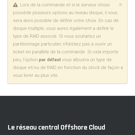
Lors de la commande et si le serveur choisi
possède plusieurs options au niveau disque, il vous
sera alors possible de définir votre choix. En cas de
disque multiple, vous aurez également a definir le
type de RAID associé. Si vous souhaitez un
partitionnage particulier, n'héstiez pas a ouvrir un
ticket en parallèle de la commande. Si cela importe
peu, l'option
par défaut
vous allouera un type de
disque et/ou de RAID en fonction du stock de façon a
vous livrer au plus vite.
Le réseau central Offshore Cloud