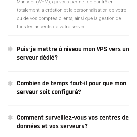
Manager (WHM), qui vous permet de contrôler
totalement la création et la personnalisation de votre
ou de vos comptes clients, ainsi que la gestion de
tous les aspects de votre serveur.
Puis-je mettre à niveau mon VPS vers un
serveur dédié?
Oui ! Avec quelques compétences Linux ou grâce a
Combien de temps faut-il pour que mon
nos experts il est tout à fait faisable de basculer de
serveur soit configuré?
l'un à l'autre. Via Web Host Manager vous pouvez
également le faire encore plus facilement en
quelques minutes
Comptez en moyenne 48 heures ouvrable afin de
Comment surveillez-vous vos centres de
livrer et de tester le serveur. Si vous prenez des
données et vos serveurs?
options supplémentaires de configuration spécifique,