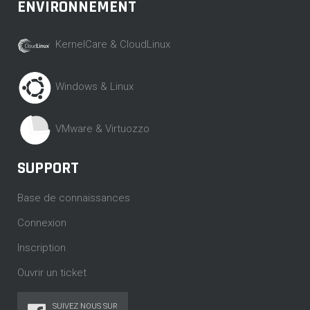
ENVIRONNEMENT
KernelCare & CloudLinux
Windows & Linux
VMware & Virtuozzo
SUPPORT
Base de connaissances
Connexion
Inscription
Ouvrir un ticket
SUIVEZ NOUS SUR