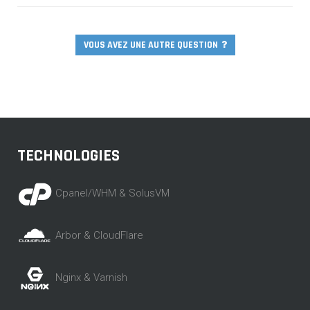
la durée peut toutefois augmenter
Chaque composant de la chaine est supervisé,
redondé et compartimenté ! Pour exemple : chaque
VOUS AVEZ UNE AUTRE QUESTION
serveur possède au minimum deux alimentations et
est donc redondé électriquement et sous deux
phases distinctes. Le courant alimentant le serveur
provient lui même de deux sources différentes (RTE).
TECHNOLOGIES
Cpanel/WHM & SolusVM
Arbor & CloudFlare
Nginx & Varnish