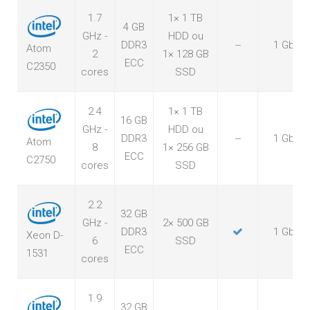
1.7
1× 1 TB
4 GB
GHz -
HDD ou
DDR3
--
1 Gbps
Atom
2
1× 128 GB
ECC
C2350
cores
SSD
2.4
1× 1 TB
16 GB
GHz -
HDD ou
DDR3
--
1 Gbps
Atom
8
1× 256 GB
ECC
C2750
cores
SSD
2.2
32 GB
GHz -
2× 500 GB
DDR3
1 Gbps
Xeon D-
6
SSD
ECC
1531
cores
1.9
32 GB