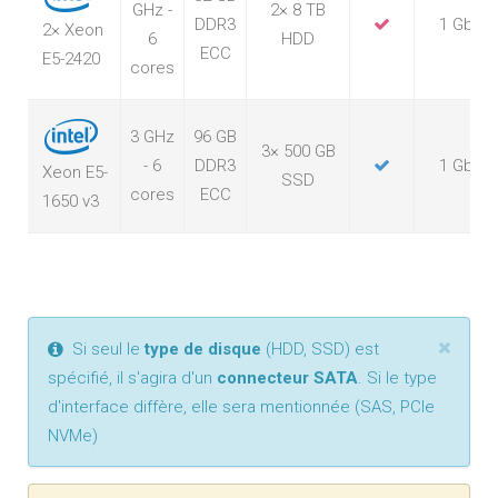
GHz -
2× 8 TB
DDR3
1 Gbps
2× Xeon
6
HDD
ECC
E5-2420
cores
3 GHz
96 GB
3× 500 GB
- 6
DDR3
1 Gbps
Xeon E5-
SSD
cores
ECC
1650 v3
Si seul le
type de disque
(HDD, SSD) est
spécifié, il s'agira d'un
connecteur SATA
. Si le type
d'interface diffère, elle sera mentionnée (SAS, PCIe
NVMe)